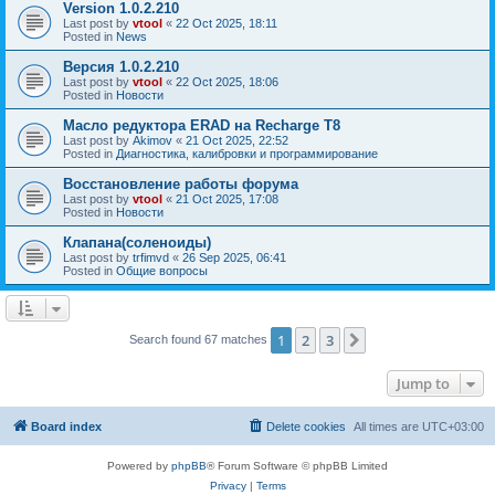
Version 1.0.2.210
Last post by
vtool
«
22 Oct 2025, 18:11
Posted in
News
Версия 1.0.2.210
Last post by
vtool
«
22 Oct 2025, 18:06
Posted in
Новости
Масло редуктора ERAD на Recharge T8
Last post by
Akimov
«
21 Oct 2025, 22:52
Posted in
Диагностика, калибровки и программирование
Восстановление работы форума
Last post by
vtool
«
21 Oct 2025, 17:08
Posted in
Новости
Клапана(соленоиды)
Last post by
trfimvd
«
26 Sep 2025, 06:41
Posted in
Общие вопросы
1
2
3
Next
Search found 67 matches
Jump to
Board index
Delete cookies
All times are
UTC+03:00
Powered by
phpBB
® Forum Software © phpBB Limited
Privacy
|
Terms