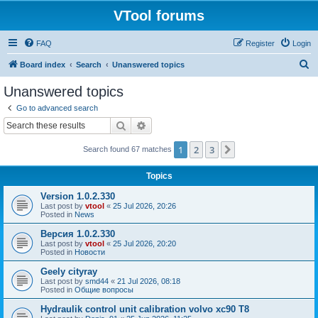
VTool forums
FAQ
Register
Login
S
Board index
Search
Unanswered topics
e
Unanswered topics
a
Go to advanced search
r
Search
Advanced search
c
1
2
3
Next
Search found 67 matches
h
Topics
Version 1.0.2.330
Last post by
vtool
«
25 Jul 2026, 20:26
Posted in
News
Версия 1.0.2.330
Last post by
vtool
«
25 Jul 2026, 20:20
Posted in
Новости
Geely cityray
Last post by
smd44
«
21 Jul 2026, 08:18
Posted in
Общие вопросы
Hydraulik control unit calibration volvo xc90 T8