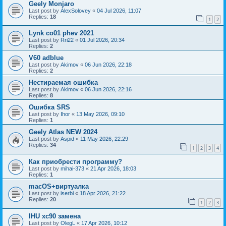
Geely Monjaro
Last post by
AlexSolovey
«
04 Jul 2026, 11:07
Replies:
18
1
2
Lynk co01 phev 2021
Last post by
Rri22
«
01 Jul 2026, 20:34
Replies:
2
V60 adblue
Last post by
Akimov
«
06 Jun 2026, 22:18
Replies:
2
Нестираемая ошибка
Last post by
Akimov
«
06 Jun 2026, 22:16
Replies:
8
Ошибка SRS
Last post by
Ihor
«
13 May 2026, 09:10
Replies:
1
Geely Atlas NEW 2024
Last post by
Aspid
«
11 May 2026, 22:29
Replies:
34
1
2
3
4
Как приобрести программу?
Last post by
mihai-373
«
21 Apr 2026, 18:03
Replies:
1
macOS+виртуалка
Last post by
iserbi
«
18 Apr 2026, 21:22
Replies:
20
1
2
3
IHU xc90 замена
Last post by
OlegL
«
17 Apr 2026, 10:12