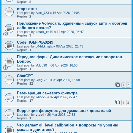
Replies:
5
старт стоп
Last post by
Alex_733
«
16 Apr 2026, 21:05
Replies:
2
Приложение Volvocars. Удаленный запуск авто и обогрев
лобового стекла?
Last post by
kostik_xc70
«
14 Apr 2026, 08:47
Replies:
3
Code: IGM-P0A9249
Last post by
d44rkknight
«
08 Apr 2026, 21:43
Replies:
1
Передние фары. Динамическое освещение поворотов.
Вопрос
Last post by
Volvo90
«
06 Apr 2026, 16:56
Replies:
1
ChatGPT
Last post by
Oleg VEL
«
05 Apr 2026, 13:08
Replies:
12
1
2
Регенерация сажевого фильтра
Last post by
whor22
«
02 Apr 2026, 22:47
Replies:
17
1
2
Коррекции форсунок для дизельных двигателей
Last post by
vtool
«
26 Mar 2026, 17:33
Replies:
1
Что делает oil level calibration + вопросы по уровню
масла в двигателе?